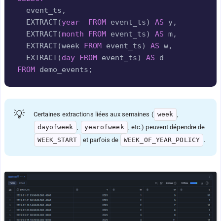
  event_ts
,
  EXTRACT
(
year
FROM
 event_ts
)
AS
 y
,
  EXTRACT
(
month
FROM
 event_ts
)
AS
 m
,
  EXTRACT
(
week 
FROM
 event_ts
)
AS
 w
,
  EXTRACT
(
day
FROM
 event_ts
)
AS
FROM
 demo_events
;
💡
Certaines extractions liées aux semaines (
week
,
dayofweek
,
yearofweek
, etc.) peuvent dépendre de
WEEK_START
et parfois de
WEEK_OF_YEAR_POLICY
.