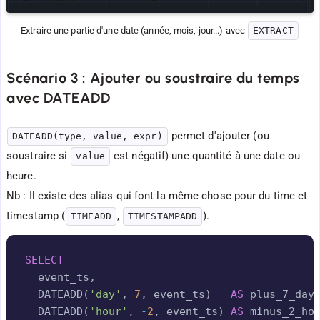
Extraire une partie d'une date (année, mois, jour...) avec 
EXTRACT
Scénario 3 : Ajouter ou soustraire du temps
avec DATEADD
permet d'ajouter (ou
DATEADD(type, value, expr)
soustraire si
est négatif) une quantité à une date ou
value
heure.
Nb : Il existe des alias qui font la même chose pour du time et
timestamp (
,
).
TIMEADD
TIMESTAMPADD
Copy
SELECT
  event_ts
,
  DATEADD
(
'day'
,
7
,
 event_ts
)
AS
 plus_7_day
  DATEADD
(
'hour'
,
-
2
,
 event_ts
)
AS