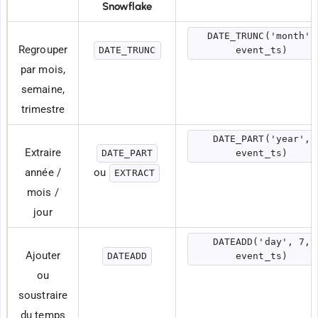
Snowflake
DATE_TRUNC('month',
Regrouper
DATE_TRUNC
event_ts)
par mois,
semaine,
trimestre
DATE_PART('year',
Extraire
DATE_PART
event_ts)
année /
ou
EXTRACT
mois /
jour
DATEADD('day', 7,
Ajouter
DATEADD
event_ts)
ou
soustraire
du temps