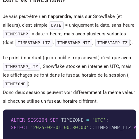
(
5
,
102
,
'2025-03-01 08:30:00'
::TIMESTAMP_L
(
6
,
103
,
'2025-03-15 18:20:00'
::TIMESTAMP_L
Je vais peut-être rien t'apprendre, mais sur Snowflake (et
ailleurs), c'est simple
= uniquement la date, sans heure.
DATE
= date + heure, mais avec plusieurs variantes
TIMESTAMP
(dont
,
,
).
TIMESTAMP_LTZ
TIMESTAMP_NTZ
TIMESTAMP_TZ
Le point important (qu'on oublie trop souvent) c'est que avec
, Snowflake stocke en interne en UTC, mais
TIMESTAMP_LTZ
les affichages se font dans le fuseau horaire de la session (
).
TIMEZONE
Donc deux sessions peuvent voir différemment la même valeur
si chacune utilise un fuseau horaire différent.
Copy
ALTER
SESSION
SET
 TIMEZONE 
=
'UTC'
;
SELECT
'2025-02-01 00:30:00'
::TIMESTAMP_LTZ 
A