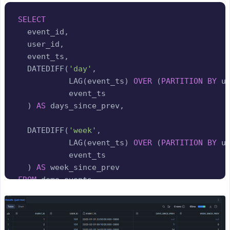
Copy
SELECT
  event_id
,
  user_id
,
  event_ts
,
  DATEDIFF
(
'day'
,
           LAG
(
event_ts
)
OVER
(
PARTITION
BY
 u
           event_ts

)
AS
 days_since_prev
,
  DATEDIFF
(
'week'
,
           LAG
(
event_ts
)
OVER
(
PARTITION
BY
 u
           event_ts

)
AS
FROM
ORDER
BY
 user_id
,
 event_ts
;