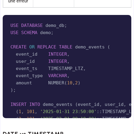
une erreur
Copy
USE
DATABASE
 demo_db
;
USE
SCHEMA
 demo
;
CREATE
OR
REPLACE
TABLE
 demo_events 
(
  event_id    
INTEGER
,
  user_id     
INTEGER
,
  event_ts    TIMESTAMP_LTZ
,
  event_type  
VARCHAR
,
  amount      NUMBER
(
10
,
2
)
)
;
INSERT
INTO
 demo_events 
(
event_id
,
 user_id
,
 e
(
1
,
101
,
'2025-01-31 23:50:00'
::TIMESTAMP_L
(
2
,
101
,
'2025-02-01 00:10:00'
::TIMESTAMP_L
(
3
,
101
,
'2025-02-15 14:05:00'
::TIMESTAMP_L
DATE vs TIMESTAMP
(
4
,
102
,
'2025-02-03 09:00:00'
::TIMESTAMP_L