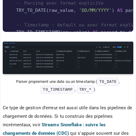
-- Parsing avec format explicite
  TRY_TO_DATE
(
raw_value
,
'DD/MM/YYYY'
)
AS
 par
-- Timestamp : default ou avec format expli
  TRY_TO_TIMESTAMP
(
raw_value
)
AS
 parsed_ts_de
  TRY_TO_TIMESTAMP
(
raw_value
,
'YYYY-MM-DD HH2
FROM
(
SELECT
 column1 
AS
 raw_value

FROM
VALUES
(
'2025-02-03'
)
,
 Parser proprement une date ou un timestamp (
TO_DATE
, 
(
'03/02/2025'
)
,
TO_TIMESTAMP
, 
TRY_*
)
(
'2025-02-03 10:15:00'
)
,
(
'not_a_date'
)
,
(
NULL
)
Ce type de gestion d'erreur est aussi utile dans les pipelines de
)
;
chargement de données. Si tu construis des pipelines
incrémentaux, voir
Streams Snowflake : suivre les
changements de données (CDC)
qui s'appuie souvent sur des