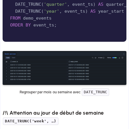
  DATE_TRUNC
(
'quarter'
,
 event_ts
)
AS
 quarter_
  DATE_TRUNC
(
'year'
,
 event_ts
)
AS
FROM
ORDER
BY
 event_ts
;
Regrouper par mois ou semaine avec 
DATE_TRUNC
/!\ Attention au jour de début de semaine
DATE_TRUNC('week', …)