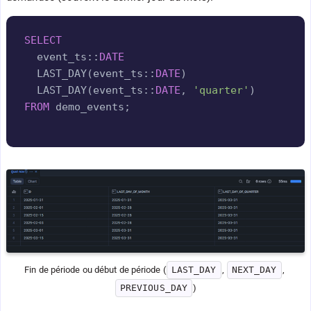
Copy
SELECT
  event_ts::
DATE
  LAST_DAY
(
event_ts::
DATE
)
  LAST_DAY
(
event_ts::
DATE
,
'quarter'
)
FROM
 demo_events
;
Fin de période ou début de période (
LAST_DAY
, 
NEXT_DAY
, 
PREVIOUS_DAY
)