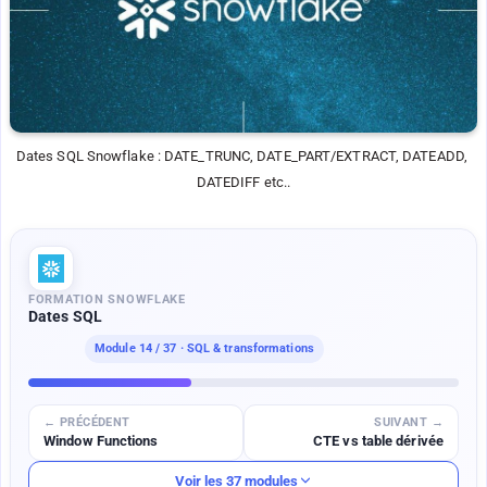
Dates SQL Snowflake : DATE_TRUNC, DATE_PART/EXTRACT, DATEADD, 
DATEDIFF etc..
FORMATION SNOWFLAKE
Dates SQL
Module
14
/ 37 · SQL & transformations
← PRÉCÉDENT
SUIVANT →
Window Functions
CTE vs table dérivée
Voir les 37 modules