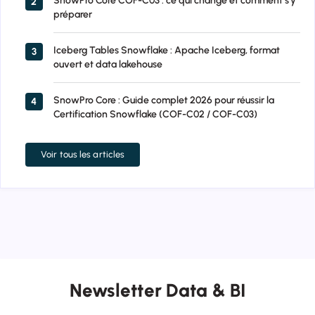
SnowPro Core COF-C03 : ce qui change et comment s'y
2
préparer
Iceberg Tables Snowflake : Apache Iceberg, format
3
ouvert et data lakehouse
SnowPro Core : Guide complet 2026 pour réussir la
4
Certification Snowflake (COF-C02 / COF-C03)
Voir tous les articles
Newsletter Data & BI