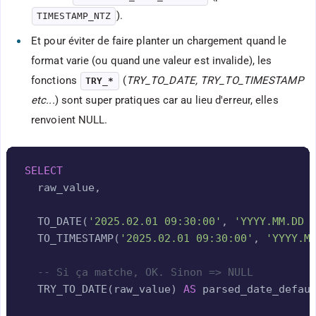
).
TIMESTAMP_NTZ
Et pour éviter de faire planter un chargement quand le
format varie (ou quand une valeur est invalide), les
fonctions
(
TRY_TO_DATE, TRY_TO_TIMESTAMP
TRY_*
etc...
) sont super pratiques car au lieu d'erreur, elles
renvoient NULL.
Copy
SELECT
  raw_value
,
  TO_DATE
(
'2025.02.01 09:30:00'
,
'YYYY.MM.DD 
  TO_TIMESTAMP
(
'2025.02.01 09:30:00'
,
'YYYY.M
-- Si ça matche, OK. Sinon => NULL
  TRY_TO_DATE
(
raw_value
)
AS
 parsed_date_defau