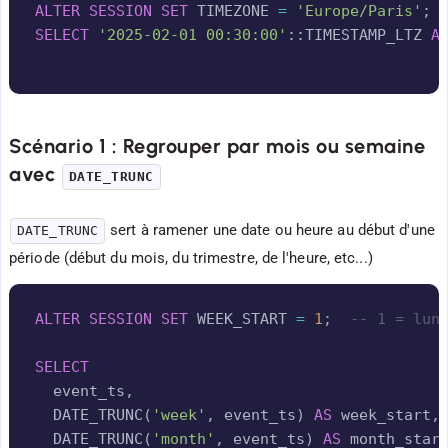
ALTER
SESSION
SET
 TIMEZONE 
=
'Europe/Paris'
;
SELECT
'2025-02-01 00:30:00'
::TIMESTAMP_LTZ 
A
Scénario 1 : Regrouper par mois ou semaine
avec
DATE_TRUNC
sert à ramener une date ou heure au début d'une
DATE_TRUNC
période (début du mois, du trimestre, de l'heure, etc...)
Copy
ALTER
SESSION
SET
 WEEK_START 
=
1
;
-- 1 = lun
SELECT
  event_ts
,
  DATE_TRUNC
(
'week'
,
 event_ts
)
AS
 week_start
,
  DATE_TRUNC
(
'month'
,
 event_ts
)
AS
 month_star