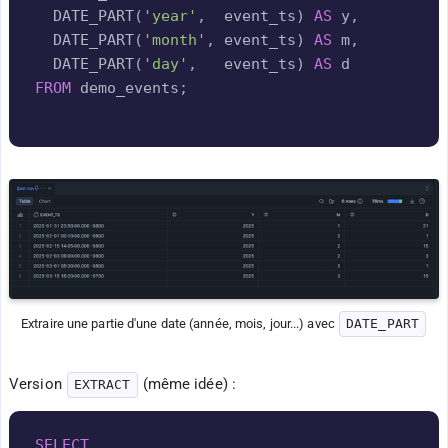
  DATE_PART
(
'year'
,
  event_ts
)
AS
 y
,
  DATE_PART
(
'month'
,
 event_ts
)
AS
 m
,
  DATE_PART
(
'day'
,
   event_ts
)
AS
FROM
 demo_events
;
Extraire une partie d'une date (année, mois, jour...) avec 
DATE_PART
Version
(même idée) :
EXTRACT
Copy
SELECT