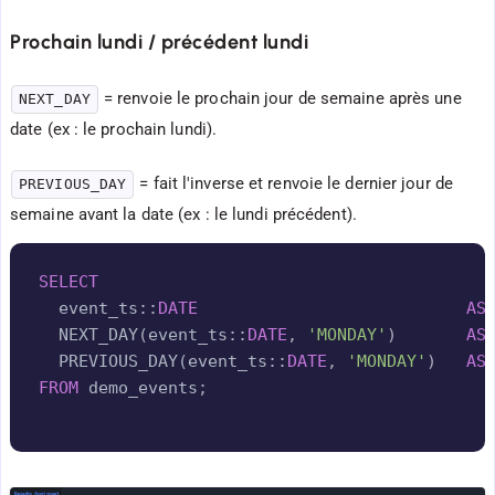
Prochain lundi / précédent lundi
= renvoie le prochain jour de semaine après une
NEXT_DAY
date (ex : le prochain lundi).
= fait l'inverse et renvoie le dernier jour de
PREVIOUS_DAY
semaine avant la date (ex : le lundi précédent).
Copy
SELECT
  event_ts::
DATE
AS
  NEXT_DAY
(
event_ts::
DATE
,
'MONDAY'
)
AS
  PREVIOUS_DAY
(
event_ts::
DATE
,
'MONDAY'
)
AS
FROM
 demo_events
;