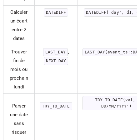
Calculer
DATEDIFF
DATEDIFF('day', d1, d
un écart
entre 2
dates
Trouver
,
LAST_DAY
LAST_DAY(event_ts::DA
fin de
NEXT_DAY
mois ou
prochain
lundi
TRY_TO_DATE(val,
Parser
TRY_TO_DATE
'DD/MM/YYYY')
une date
sans
risquer