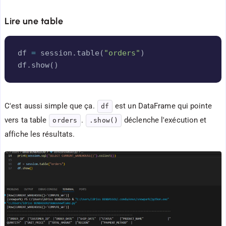
Lire une table
Copy
df 
=
 session
.
table
(
"orders"
)
df
.
show
(
)
C'est aussi simple que ça.
est un DataFrame qui pointe
df
vers ta table
.
déclenche l'exécution et
orders
.show()
affiche les résultats.