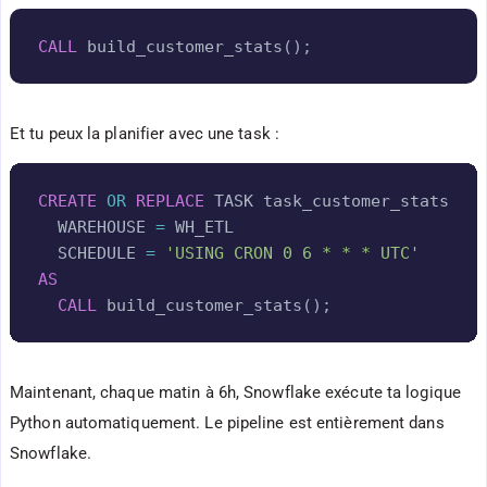
    df_stats
.
write
.
mode
(
"overwrite"
)
.
save_as_
Copy
CALL
 build_customer_stats
(
)
;
return
"customer_stats mis à jour"
Et tu peux la planifier avec une task :
Copy
CREATE
OR
REPLACE
 TASK task_customer_stats

  WAREHOUSE 
=
 WH_ETL

  SCHEDULE 
=
'USING CRON 0 6 * * * UTC'
AS
CALL
 build_customer_stats
(
)
;
Maintenant, chaque matin à 6h, Snowflake exécute ta logique
Python automatiquement. Le pipeline est entièrement dans
Snowflake.