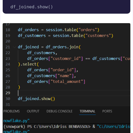
df_joined
.
show
(
)