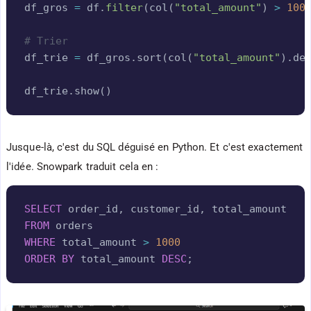
df_gros 
=
 df
.
filter
(
col
(
"total_amount"
)
>
100
# Trier
df_trie 
=
 df_gros
.
sort
(
col
(
"total_amount"
)
.
de
df_trie
.
show
(
)
Jusque-là, c'est du SQL déguisé en Python. Et c'est exactement
l'idée. Snowpark traduit cela en :
Copy
SELECT
 order_id
,
 customer_id
,
FROM
WHERE
 total_amount 
>
1000
ORDER
BY
 total_amount 
DESC
;