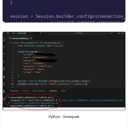
}
session 
=
 Session
.
builder
.
configs
(
connection_
print
(
session
.
sql
(
"SELECT CURRENT_WAREHOUSE()
Python - Snowpark