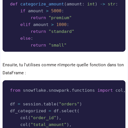
def
categorize_amount
(
amount
:
int
)
-
>
str
:
if
 amount 
>
5000
:
return
"premium"
elif
 amount 
>
1000
:
return
"standard"
else
:
return
"small"
Ensuite, tu l'utilises comme n'importe quelle fonction dans ton
DataFrame :
Copy
from
 snowflake
.
snowpark
.
functions 
import
 col
,
df 
=
 session
.
table
(
"orders"
)
df_categorized 
=
 df
.
select
(
    col
(
"order_id"
)
,
    col
(
"total_amount"
)
,