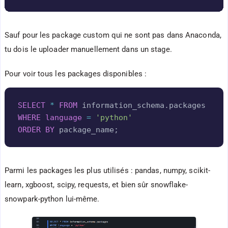
Sauf pour les package custom qui ne sont pas dans Anaconda,
tu dois le uploader manuellement dans un stage.
Pour voir tous les packages disponibles :
Copy
SELECT
*
FROM
 information_schema
.
WHERE
language
=
'python'
ORDER
BY
 package_name
;
Parmi les packages les plus utilisés : pandas, numpy, scikit-
learn, xgboost, scipy, requests, et bien sûr snowflake-
snowpark-python lui-même.