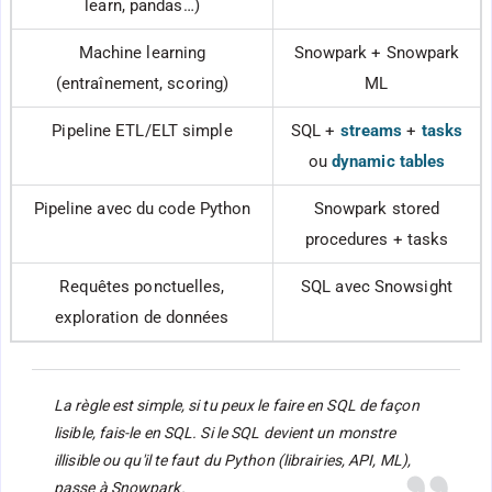
learn, pandas…)
Machine learning
Snowpark + Snowpark
(entraînement, scoring)
ML
Pipeline ETL/ELT simple
SQL +
streams
+
tasks
ou
dynamic tables
Pipeline avec du code Python
Snowpark stored
procedures + tasks
Requêtes ponctuelles,
SQL avec Snowsight
exploration de données
La règle est simple, si tu peux le faire en SQL de façon
lisible, fais-le en SQL. Si le SQL devient un monstre
illisible ou qu'il te faut du Python (librairies, API, ML),
passe à Snowpark.