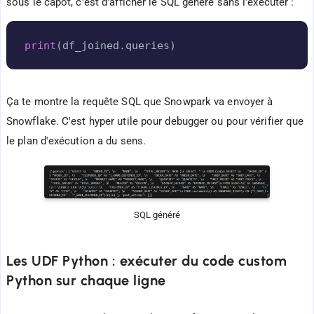
sous le capot, c'est d'afficher le SQL généré sans l'exécuter :
Copy
print
(
df_joined
.
queries
)
Ça te montre la requête SQL que Snowpark va envoyer à
Snowflake. C'est hyper utile pour debugger ou pour vérifier que
le plan d'exécution a du sens.
SQL généré
Les UDF Python : exécuter du code custom
Python sur chaque ligne