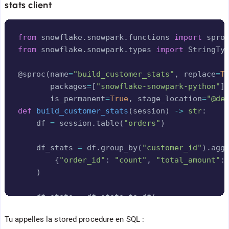
stats client
Copy
from
 snowflake
.
snowpark
.
functions 
import
from
 snowflake
.
snowpark
.
types 
import
 StringTyp
@sproc
(
name
=
"build_customer_stats"
,
 replace
=
T
       packages
=
[
"snowflake-snowpark-python"
]
       is_permanent
=
True
,
 stage_location
=
"@de
def
build_customer_stats
(
session
)
-
>
str
:
    df 
=
 session
.
table
(
"orders"
)
    df_stats 
=
 df
.
group_by
(
"customer_id"
)
.
agg
{
"order_id"
:
"count"
,
"total_amount"
:
)
    df_stats 
=
 df_stats
.
to_df
(
"customer_id"
,
"nb_commandes"
,
"total
Tu appelles la stored procedure en SQL :
)