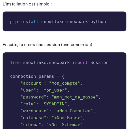
L'installation est simple :
Copy
pip 
install
Ensuite, tu crées une session (une connexion) :
Copy
from
 snowflake
.
snowpark 
import
 Session

connection_params 
=
{
"account"
:
"mon_compte"
,
"user"
:
"mon_user"
,
"password"
:
"mon_mot_de_passe"
,
"role"
:
"SYSADMIN"
,
"warehouse"
:
"<Nom Compute>"
,
"database"
:
"<Nom Base>"
,
"schema"
:
"<Nom Schema>"