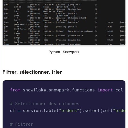
Python - Snowpark
Filtrer, sélectionner, trier
Copy
from
 snowflake
.
snowpark
.
functions 
import
 col

# Sélectionner des colonnes
df 
=
 session
.
table
(
"orders"
)
.
select
(
col
(
"orde
# Filtrer