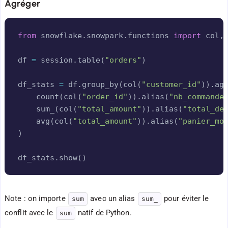
Agréger
Copy
from
 snowflake
.
snowpark
.
functions 
import
 col
,
df 
=
 session
.
table
(
"orders"
)
df_stats 
=
 df
.
group_by
(
col
(
"customer_id"
)
)
.
ag
    count
(
col
(
"order_id"
)
)
.
alias
(
"nb_commande
    sum_
(
col
(
"total_amount"
)
)
.
alias
(
"total_de
    avg
(
col
(
"total_amount"
)
)
.
alias
(
"panier_mo
)
df_stats
.
show
(
)
Note : on importe
avec un alias
pour éviter le
sum
sum_
conflit avec le
natif de Python.
sum