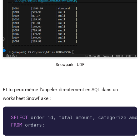
Snowpark - UDF
Et tu peux même l'appeler directement en SQL dans un
worksheet Snowflake :
Copy
SELECT
 order_id
,
 total_amount
,
 categorize_amo
FROM
 orders
;