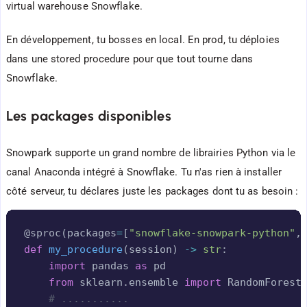
virtual warehouse Snowflake.
En développement, tu bosses en local. En prod, tu déploies
dans une stored procedure pour que tout tourne dans
Snowflake.
Les packages disponibles
Snowpark supporte un grand nombre de librairies Python via le
canal Anaconda intégré à Snowflake. Tu n'as rien à installer
côté serveur, tu déclares juste les packages dont tu as besoin :
Copy
@sproc
(
packages
=
[
"snowflake-snowpark-python"
,
def
my_procedure
(
session
)
-
>
str
:
import
 pandas 
as
 pd

from
 sklearn
.
ensemble 
import
 RandomForestC
# ...........