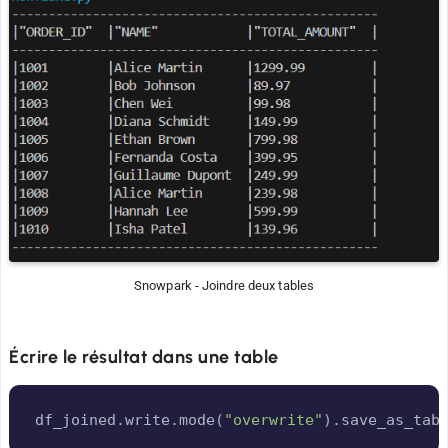
Snowpark - Joindre deux tables
Écrire le résultat dans une table
Copy
df_joined
.
write
.
mode
(
"overwrite"
)
.
save_as_tab