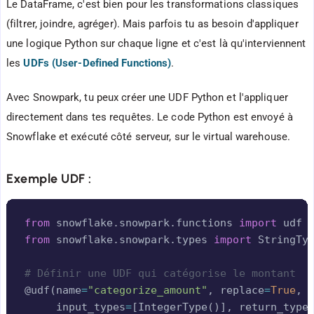
Le DataFrame, c'est bien pour les transformations classiques
(filtrer, joindre, agréger). Mais parfois tu as besoin d'appliquer
une logique Python sur chaque ligne et c'est là qu'interviennent
les
UDFs (User-Defined Functions)
.
Avec Snowpark, tu peux créer une UDF Python et l'appliquer
directement dans tes requêtes. Le code Python est envoyé à
Snowflake et exécuté côté serveur, sur le virtual warehouse.
Exemple UDF :
Copy
from
 snowflake
.
snowpark
.
functions 
import
from
 snowflake
.
snowpark
.
types 
import
 StringTy
# Définir une UDF qui catégorise le montant
@udf
(
name
=
"categorize_amount"
,
 replace
=
True
,
     input_types
=
[
IntegerType
(
)
]
,
 return_type