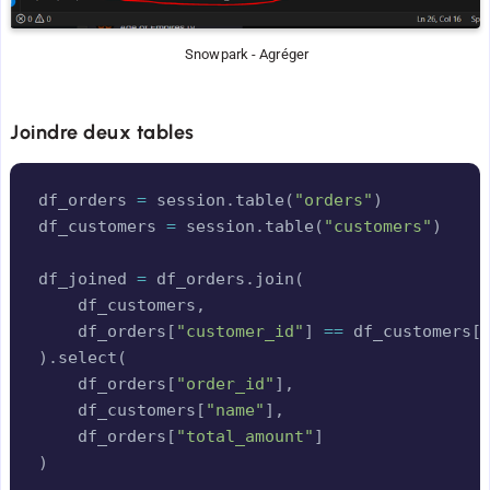
 Snowpark - Agréger
Joindre deux tables
Copy
df_orders 
=
 session
.
table
(
"orders"
)
df_customers 
=
 session
.
table
(
"customers"
)
df_joined 
=
 df_orders
.
join
(
    df_customers
,
    df_orders
[
"customer_id"
]
==
 df_customers
[
)
.
select
(
    df_orders
[
"order_id"
]
,
    df_customers
[
"name"
]
,
    df_orders
[
"total_amount"
]
)