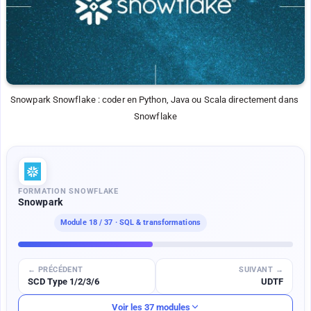
Snowpark Snowflake : coder en Python, Java ou Scala directement dans 
Snowflake
FORMATION SNOWFLAKE
Snowpark
Module
18
/ 37 · SQL & transformations
← PRÉCÉDENT
SUIVANT →
SCD Type 1/2/3/6
UDTF
Voir les 37 modules